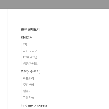
분류 전체보기
평생공부
건강
사진/디자인
IT/프로그램
금융/재테크
리뷰(사용후기)
하드웨어
주전부리
컴퓨터
가전제품
Find me progress