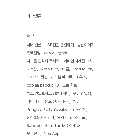
최근댓글
태그
네버 얼론
USB전원 연결하기
등산이야기
흑백앨범
WrvM
술자리
태그를 입력해 주세요.
어베인 시계줄 교체
포토샵
Moto Hint
19금
iPod touch
HDTV
뒷산
레이븐 매크로
마우스
cobian backup 10
모토 힌트
녹스 안드로이드 앱플레이어
수영구 맛집
데이터 케이블로 전원만들기
명언
Pringles Party Speaker
영화감상
산청흑돼지생고기
HF10
me2sms
Sarotech Guardian MD-24U3
모토힌트
Nox App