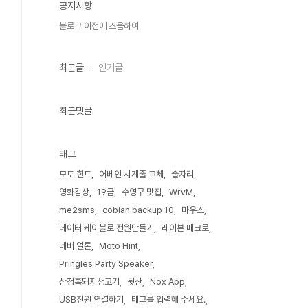
공지사항
블로그 이전에 즈음하여
최근글
인기글
최근댓글
태그
모토 힌트
어베인 시계줄 교체
술자리
영화감상
19금
수영구 맛집
WrvM
me2sms
cobian backup 10
마우스
데이터 케이블로 전원만들기
레이븐 매크로
네버 얼론
Moto Hint
Pringles Party Speaker
산청흑돼지생고기
뒷산
Nox App
USB전원 연결하기
태그를 입력해 주세요.