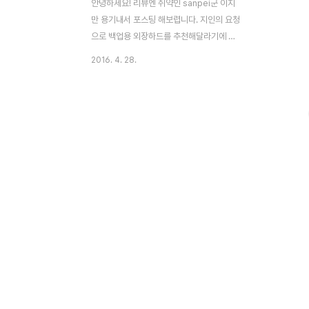
안녕하세요! 리뷰엔 쥐약인 sanpei군 이지
만 용기내서 포스팅 해보렵니다. 지인의 요청
으로 백업용 외장하드를 추천해달라기에 고
민하다가 추천해 드린 제품 물론 좀 더 많은
2016. 4. 28.
베이, 이왕이면 나스 제품을 권유해 주고 싶
었으나 컴퓨터 사용하는데도 어려움을 느끼
는 분에게 복잡한걸 권유해줄 수 는 없는 일
이었죠(게다가 잘못되면 내가 더 피곤해짐 ㅜ
_ㅜ;;). 그래서 선택한 아이. 새로텍 MD-
24U32베이에 딱 3.5인치 하드 2개 들어갈
앙증맞은 크기로 usb 3.0으로 연결가능! 새
로텍은 예전 매킨토시 쓸 때부터 맥이랑 잘
붙는 케이스로 알려져 있었다지요. 자세한 제
품소개는 새로텍 홈페이지 참조 하시고 박스
사진 좀 구경해 볼까요? 전체 구성품. 따로 구
매한 3테라 도시바 Toshiba 3TB
DT01ACA3..